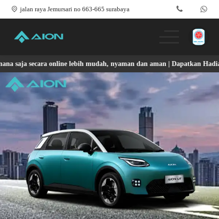
jalan raya Jemursari no 663-665 surabaya
saja secara online lebih mudah, nyaman dan aman | Dapatkan Hadiah Me
Produk
Promo & Event
Testimoni
Blog
Simulasi Kredit