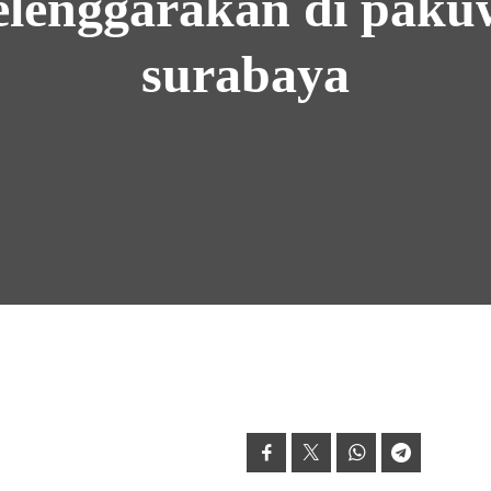
elenggarakan di pak
surabaya