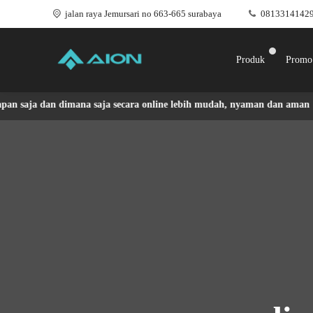
jalan raya Jemursari no 663-665 surabaya
0813314142
Produk
Promo
n dimana saja secara online lebih mudah, nyaman dan aman | Dapatkan 