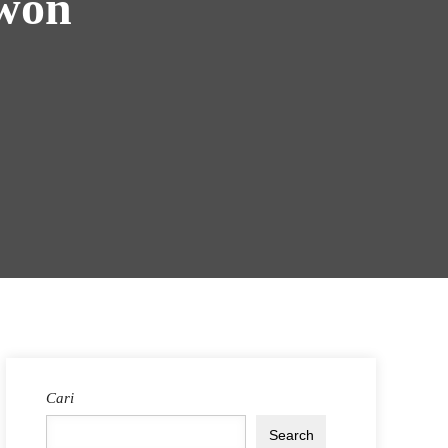
uwon
Cari
Search