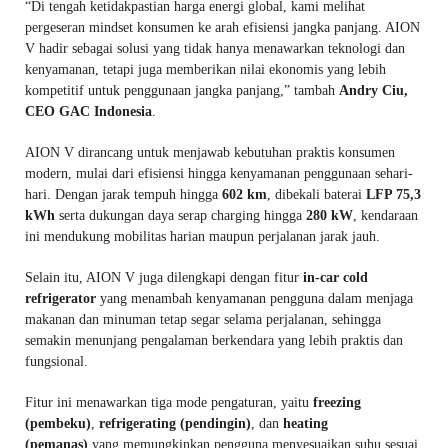
“Di tengah ketidakpastian harga energi global, kami melihat
pergeseran mindset konsumen ke arah efisiensi jangka panjang. AION
V hadir sebagai solusi yang tidak hanya menawarkan teknologi dan
kenyamanan, tetapi juga memberikan nilai ekonomis yang lebih
kompetitif untuk penggunaan jangka panjang,” tambah
Andry Ciu,
CEO GAC Indonesia
.
AION V dirancang untuk menjawab kebutuhan praktis konsumen
modern, mulai dari efisiensi hingga kenyamanan penggunaan sehari-
hari. Dengan jarak tempuh hingga
602 km
, dibekali baterai
LFP 75,3
kWh
serta dukungan daya serap charging hingga
280 kW
, kendaraan
ini mendukung mobilitas harian maupun perjalanan jarak jauh.
Selain itu, AION V juga dilengkapi dengan fitur
in-car cold
refrigerator
yang menambah kenyamanan pengguna dalam menjaga
makanan dan minuman tetap segar selama perjalanan, sehingga
semakin menunjang pengalaman berkendara yang lebih praktis dan
fungsional.
Fitur ini menawarkan tiga mode pengaturan, yaitu
freezing
(pembeku)
,
refrigerating (pendingin)
, dan
heating
(pemanas)
yang memungkinkan pengguna menyesuaikan suhu sesuai