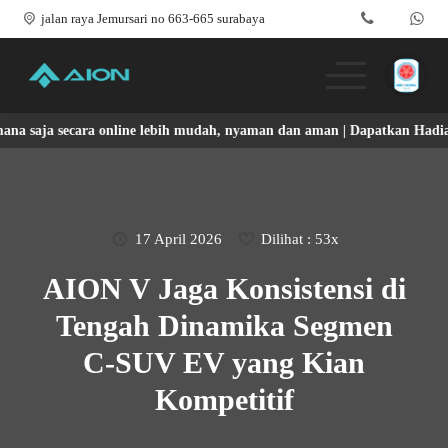
jalan raya Jemursari no 663-665 surabaya
aja secara online lebih mudah, nyaman dan aman | Dapatkan Hadiah Men
Produk
Promo & Event
Testimoni
17 April 2026
Dilihat : 53x
AION V Jaga Konsistensi di
Blog
Tengah Dinamika Segmen
Simulasi Kredit
C-SUV EV yang Kian
Kompetitif